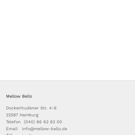
In den Warenkorb
BOWSERS - YUGEN PET LOUNGER "WHITE OAK"
ANGEBOT
REGULÄRER PREIS
€120,00
€199,00
Mellow Bello
Dockenhudener Str. 4-6
22587 Hamburg
Telefon (040) 86 62 82 00
Email info@mellow-bello.de