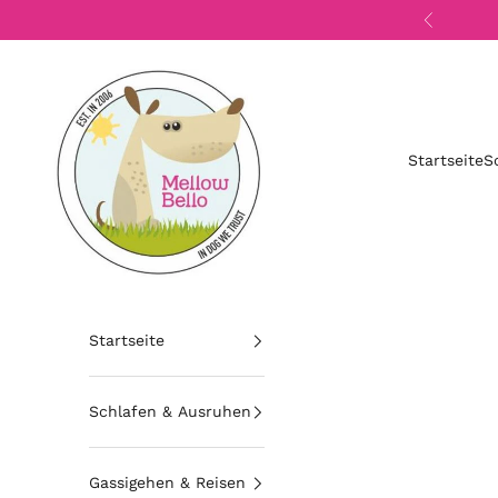
Zum Inhalt springen
Zurück
Mellow Bello
Startseite
S
Startseite
Schlafen & Ausruhen
Gassigehen & Reisen