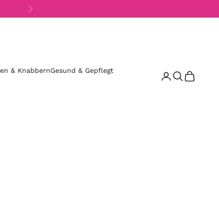
Vor
sen & Knabbern
Gesund & Gepflegt
Suchen
Warenkor