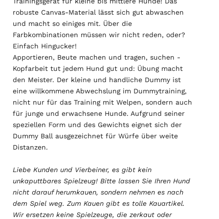
Trainingsgerät für kleine bis mittlere Hunde! Das
robuste Canvas-Material lässt sich gut abwaschen
und macht so einiges mit. Über die
Farbkombinationen müssen wir nicht reden, oder?
Einfach Hingucker!
Apportieren, Beute machen und tragen, suchen -
Kopfarbeit tut jedem Hund gut und: Übung macht
den Meister. Der kleine und handliche Dummy ist
eine willkommene Abwechslung im Dummytraining,
nicht nur für das Training mit Welpen, sondern auch
für junge und erwachsene Hunde. Aufgrund seiner
speziellen Form und des Gewichts eignet sich der
Dummy Ball ausgezeichnet für Würfe über weite
Distanzen.
Liebe Kunden und Vierbeiner, es gibt kein
unkaputtbares Spielzeug! Bitte lassen Sie Ihren Hund
nicht darauf herumkauen, sondern nehmen es nach
dem Spiel weg. Zum Kauen gibt es tolle Kauartikel.
Wir ersetzen keine Spielzeuge, die zerkaut oder