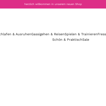
herzlich willkommen in unserem neuen Shop
chlafen & Ausruhen
Gassigehen & Reisen
Spielen & Trainieren
Fres
Schön & Praktisch
Sale