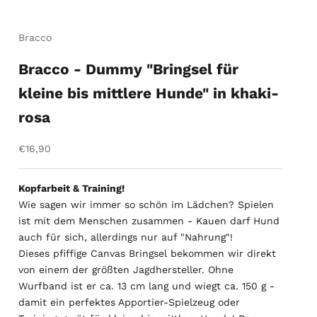
Bracco
Bracco - Dummy "Bringsel für
kleine bis mittlere Hunde" in khaki-
rosa
Angebot
€16,90
Kopfarbeit & Training!
Wie sagen wir immer so schön im Lädchen? Spielen
ist mit dem Menschen zusammen - Kauen darf Hund
auch für sich, allerdings nur auf "Nahrung"!
Dieses pfiffige Canvas Bringsel bekommen wir direkt
von einem der größten Jagdhersteller. Ohne
Wurfband ist er ca. 13 cm lang und wiegt ca. 150 g -
damit ein perfektes Apportier-Spielzeug oder