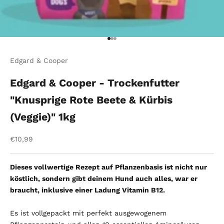
Gehe zu Element 1
Gehe zu Element 2
Gehe zu Element 3
Edgard & Cooper
Edgard & Cooper - Trockenfutter
"Knusprige Rote Beete & Kürbis
(Veggie)" 1kg
Angebot
€10,99
Dieses vollwertige Rezept auf Pflanzenbasis ist nicht nur
köstlich, sondern gibt deinem Hund auch alles, war er
braucht, inklusive einer Ladung Vitamin B12.
Es ist vollgepackt mit perfekt ausgewogenem