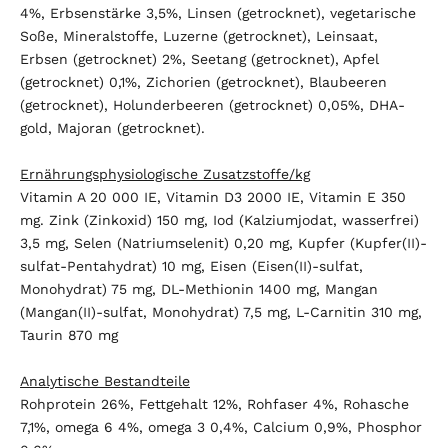
4%, Erbsenstärke 3,5%, Linsen (getrocknet), vegetarische
Soße, Mineralstoffe, Luzerne (getrocknet), Leinsaat,
Erbsen (getrocknet) 2%, Seetang (getrocknet), Apfel
(getrocknet) 0,1%, Zichorien (getrocknet), Blaubeeren
(getrocknet), Holunderbeeren (getrocknet) 0,05%, DHA-
gold, Majoran (getrocknet).
Ernährungsphysiologische Zusatzstoffe/kg
Vitamin A 20 000 IE, Vitamin D3 2000 IE, Vitamin E 350
mg. Zink (Zinkoxid) 150 mg, Iod (Kalziumjodat, wasserfrei)
3,5 mg, Selen (Natriumselenit) 0,20 mg, Kupfer (Kupfer(II)-
sulfat-Pentahydrat) 10 mg, Eisen (Eisen(II)-sulfat,
Monohydrat) 75 mg, DL-Methionin 1400 mg, Mangan
(Mangan(II)-sulfat, Monohydrat) 7,5 mg, L-Carnitin 310 mg,
Taurin 870 mg
Analytische Bestandteile
Rohprotein 26%, Fettgehalt 12%, Rohfaser 4%, Rohasche
7,1%, omega 6 4%, omega 3 0,4%, Calcium 0,9%, Phosphor