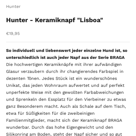
Hunter
Hunter - Keramiknapf "Lisboa"
Angebot
€19,95
So individuell und liebenswert jeder einzelne Hund ist, so
unterschiedlich ist auch jeder Napf aus der Serie BRAGA
Die hochwertigen Keramiknäpfe mit ihrer aufwändigen
Glasur verzaubern durch ihr changierendes Farbspiel in
dezenten Tönen. Jedes Stück ist ein wunderschönes
Unikat, das jeden Wohnraum aufwertet und auf perfekt
unperfekte Weise mit den gewollten Farbabweichungen
und Sprenkeln den Essplatz für den Vierbeiner zu etwas
ganz Besonderem macht. Auch als Schale auf dem Tisch,
etwa für Süßigkeiten für die zweibeinigen
Familienmitglieder, macht sich der Keramiknapf BRAGA
wunderbar. Durch das hohe Eigengewicht und den
Silikonring am Boden, steht der Napf sicher und so gut