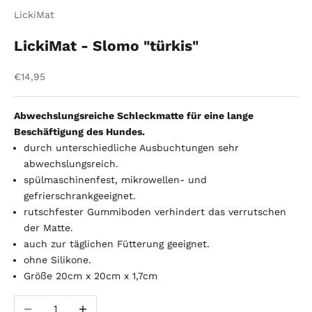
LickiMat
LickiMat - Slomo "türkis"
Angebot
€14,95
Abwechslungsreiche Schleckmatte für eine lange
Beschäftigung des Hundes.
durch unterschiedliche Ausbuchtungen sehr
abwechslungsreich.
spülmaschinenfest, mikrowellen- und
gefrierschrankgeeignet.
rutschfester Gummiboden verhindert das verrutschen
der Matte.
auch zur täglichen Fütterung geeignet.
ohne Silikone.
Größe 20cm x 20cm x 1,7cm
Anzahl verringern
Anzahl erhöhen