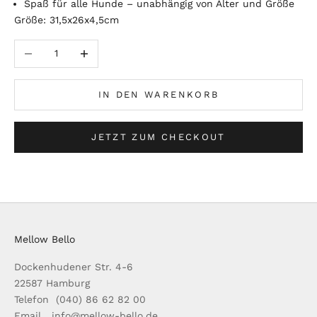
Spaß für alle Hunde – unabhängig von Alter und Größe
Größe: 31,5x26x4,5cm
Anzahl verringern
Anzahl erhöhen
IN DEN WARENKORB
JETZT ZUM CHECKOUT
Mellow Bello
Dockenhudener Str. 4-6
22587 Hamburg
Telefon (040) 86 62 82 00
Email info@mellow-bello.de