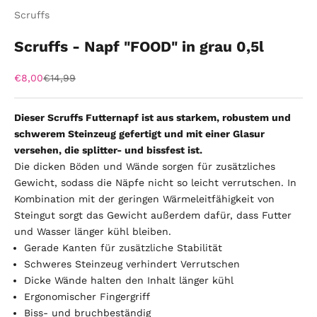
Scruffs
Scruffs - Napf "FOOD" in grau 0,5l
Angebot
Regulärer Preis
€8,00
€14,99
Dieser Scruffs Futternapf ist aus starkem, robustem und
schwerem Steinzeug gefertigt und mit einer Glasur
versehen, die splitter- und bissfest ist.
Die dicken Böden und Wände sorgen für zusätzliches
Gewicht, sodass die Näpfe nicht so leicht verrutschen. In
Kombination mit der geringen Wärmeleitfähigkeit von
Steingut sorgt das Gewicht außerdem dafür, dass Futter
und Wasser länger kühl bleiben.
Gerade Kanten für zusätzliche Stabilität
Schweres Steinzeug verhindert Verrutschen
Dicke Wände halten den Inhalt länger kühl
Ergonomischer Fingergriff
Biss- und bruchbeständig