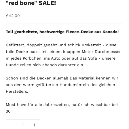
"red bone" SALE!
Angebot
€42,00
Toll gearbeitete, hochwertige Fleece-Decke aus Kanada!
Gefüttert, doppelt genäht und schick umkettelt - diese
tolle Decke passt mit einem knappen Meter Durchmesser
in jedes Körbchen, ins Auto oder auf das Sofa - unsere
Hunde rollen sich abends darunter ein.
Schön sind die Decken allemal! Das Material kennen wir
aus den warm gefütterten Hundemänteln des gleichen
Herstellers.
Must have für alle Jahreszeiten, natürlich waschbar bei
30°!
Anzahl verringern
Anzahl erhöhen