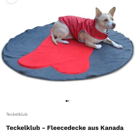
Bild vergrößern
Gehe zu Element 1
Gehe zu Element 2
Teckelklub
Teckelklub - Fleecedecke aus Kanada