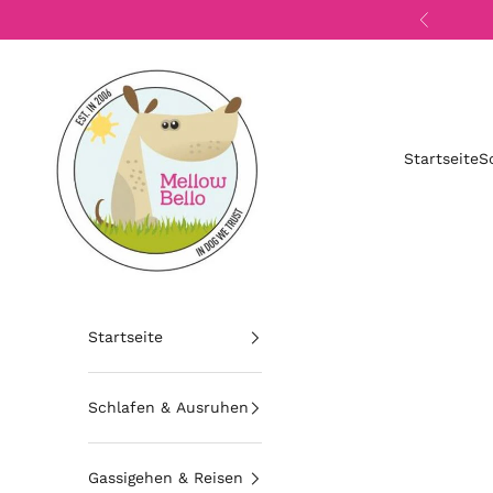
Zum Inhalt springen
Zurück
Mellow Bello
Startseite
S
Startseite
Schlafen & Ausruhen
Gassigehen & Reisen