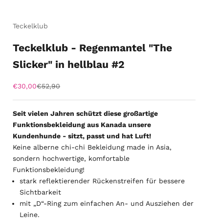
Teckelklub
Teckelklub - Regenmantel "The
Slicker" in hellblau #2
Angebot
Regulärer Preis
€30,00
€52,90
Seit vielen Jahren schützt diese großartige
Funktionsbekleidung aus Kanada unsere
Kundenhunde - sitzt, passt und hat Luft!
Keine alberne chi-chi Bekleidung made in Asia,
sondern hochwertige, komfortable
Funktionsbekleidung!
stark reflektierender Rückenstreifen für bessere
Sichtbarkeit
mit „D“-Ring zum einfachen An- und Ausziehen der
Leine.