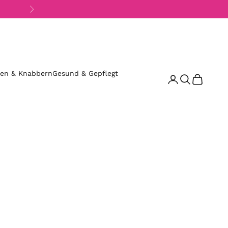
Vor
sen & Knabbern
Gesund & Gepflegt
Suchen
Warenkor