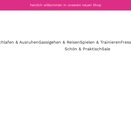
herzlich willkommen in unserem neuen Shop
chlafen & Ausruhen
Gassigehen & Reisen
Spielen & Trainieren
Fres
Schön & Praktisch
Sale