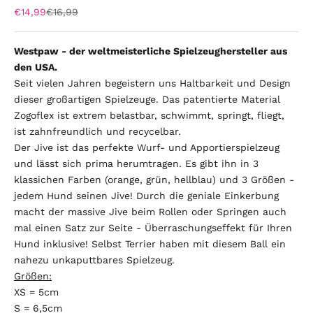
Angebot
Regulärer Preis
€14,99
€16,99
Westpaw - der weltmeisterliche Spielzeughersteller aus
den USA.
Seit vielen Jahren begeistern uns Haltbarkeit und Design
dieser großartigen Spielzeuge. Das patentierte Material
Zogoflex ist extrem belastbar, schwimmt, springt, fliegt,
ist zahnfreundlich und recycelbar.
Der Jive ist das perfekte Wurf- und Apportierspielzeug
und lässt sich prima herumtragen. Es gibt ihn in 3
klassichen Farben (orange, grün, hellblau) und 3 Größen -
jedem Hund seinen Jive! Durch die geniale Einkerbung
macht der massive Jive beim Rollen oder Springen auch
mal einen Satz zur Seite - Überraschungseffekt für Ihren
Hund inklusive! Selbst Terrier haben mit diesem Ball ein
nahezu unkaputtbares Spielzeug.
Größen:
XS = 5cm
S = 6,5cm