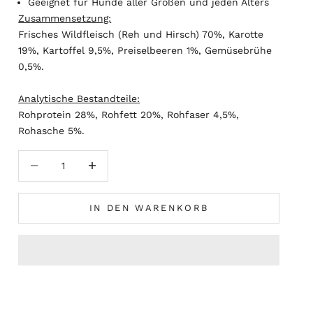
Geeignet für Hunde aller Größen und jeden Alters
Zusammensetzung:
Frisches Wildfleisch (Reh und Hirsch) 70%, Karotte
19%, Kartoffel 9,5%, Preiselbeeren 1%, Gemüsebrühe
0,5%.
Analytische Bestandteile:
Rohprotein 28%, Rohfett 20%, Rohfaser 4,5%,
Rohasche 5%.
Anzahl verringern
Anzahl erhöhen
IN DEN WARENKORB