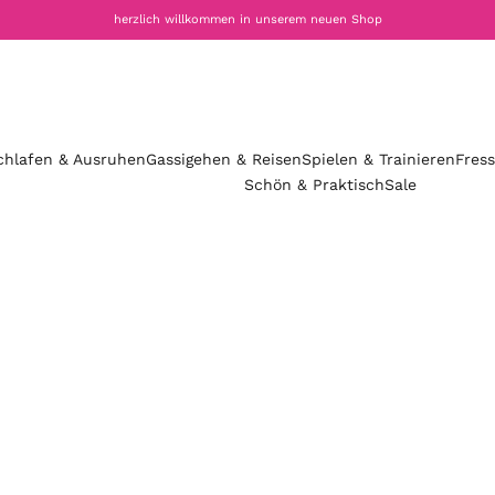
herzlich willkommen in unserem neuen Shop
chlafen & Ausruhen
Gassigehen & Reisen
Spielen & Trainieren
Fres
Schön & Praktisch
Sale