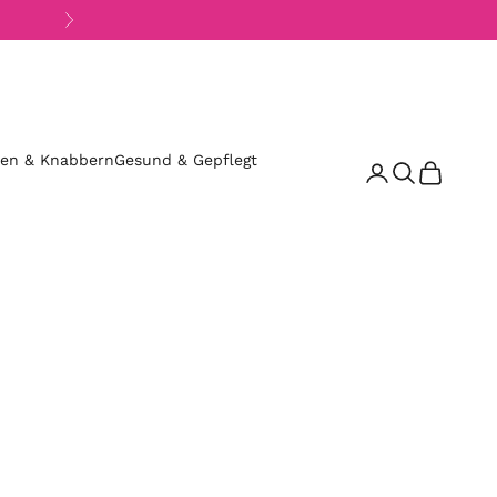
Vor
sen & Knabbern
Gesund & Gepflegt
Suchen
Warenkor