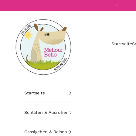
Zum Inhalt springen
Zurück
Mellow Bello
Startseite
S
Startseite
Schlafen & Ausruhen
Gassigehen & Reisen