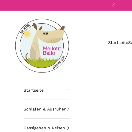
Zum Inhalt springen
Zurück
Mellow Bello
Startseite
S
Startseite
Schlafen & Ausruhen
Gassigehen & Reisen