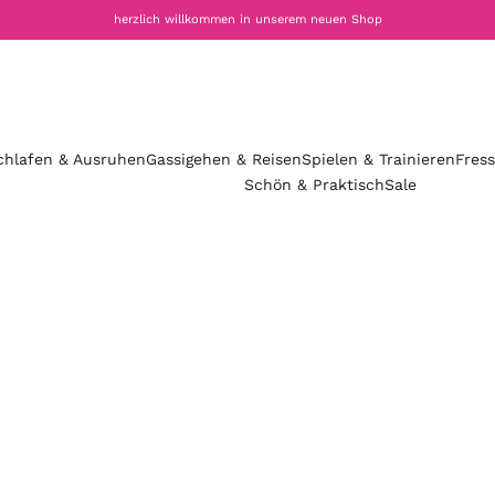
herzlich willkommen in unserem neuen Shop
chlafen & Ausruhen
Gassigehen & Reisen
Spielen & Trainieren
Fres
Schön & Praktisch
Sale