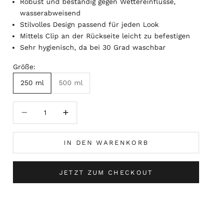
Robust und beständig gegen Wettereinflüsse,
wasserabweisend
Stilvolles Design passend für jeden Look
Mittels Clip an der Rückseite leicht zu befestigen
Sehr hygienisch, da bei 30 Grad waschbar
Größe:
250 ml
500 ml
Anzahl verringern
Anzahl erhöhen
IN DEN WARENKORB
JETZT ZUM CHECKOUT