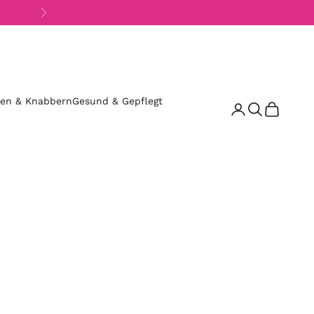
Vor
sen & Knabbern
Gesund & Gepflegt
Suchen
Warenkor