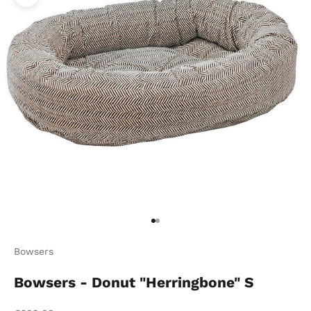
Bild vergrößern
Gehe zu Element 1
Gehe zu Element 2
Bowsers
Bowsers - Donut "Herringbone" S