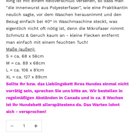
Ring ist mit einem Reißverschluß versehen, so dass man
"die Innenwurst aus Polyesterfaser", wie eine Praktikantin
neulich sagte, vor dem Waschen herausnimmt und den
Bezug einfach bei 40° in Waschmaschine steckt, was
eigentlich nicht oft nötig ist, denn die Mikrofaser nimmt
Schmutz & Geruch kaum an - kleine Flecken entfernt
man einfach mit einem feuchten Tuch!
Maße (außen):
S = ca. 68 x 56cm
M = ca. 89 x 68cm
L = ca. 106 x 81cm
XL = ca. 127 x 89cm
Sollte Ihr bzw. das Lieblingsbett Ihres Hundes einmal nicht
vorrätig sein, sprechen Sie uns bitte an. Wir bestellen in
regelmäßigen Abständen in Canada und in ca. 8 Wochen
ist Ihr Hundebett allerspätestens da. Das Warten lohnt
sich - versprochen!
Anzahl verringern
Anzahl erhöhen